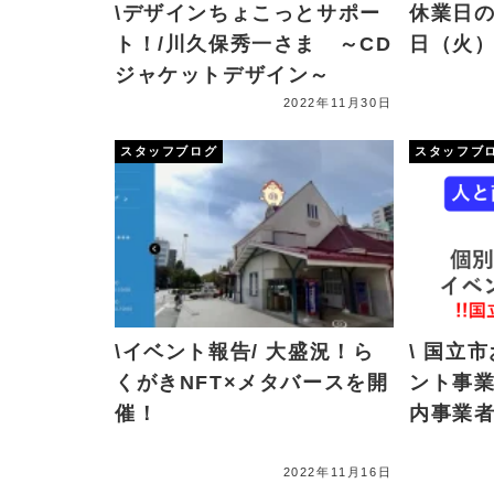
\デザインちょこっとサポー
休業日の
ト！/川久保秀一さま ～CD
日（火
ジャケットデザイン～
2022年11月30日
スタッフブログ
スタッフブ
\イベント報告/ 大盛況！ら
\ 国立
くがきNFT×メタバースを開
ント事
催！
内事業
2022年11月16日