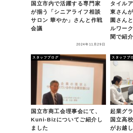
国立市内で活躍する専門家
タイル
が揃う「シニアライフ相談
東さん
サロン 華やか」さんと作戦
園さん
会議
ルワー
聞で紹
2024年11月29日
スタッフブログ
スタッフブ
国立市商工会理事会にて、
起業グ
Kuni-Bizについてご紹介し
国立高校
ました
がお越