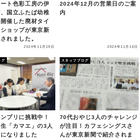
アート色彩工房の伊
2024年12月の営業日のご案
が、国立ふたば幼稚
内
と開催した廃材タイ
クショップが東京新
介されました。
2024年11月19日
2024年11月16日
ログ
スタッフブログ
ランプリに挑戦中！
70代おやじ3人のチャレンジ
生「カマエ」の3人
が注目！カフェシングスさ
しになりました
んが東京新聞で紹介されま