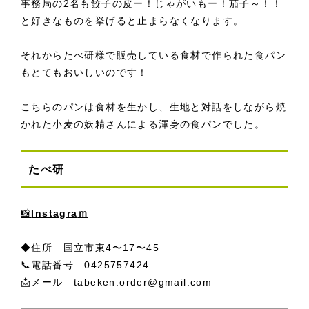
事務局の2名も餃子の皮ー！じゃがいもー！茄子～！！
と好きなものを挙げると止まらなくなります。
それからたべ研様で販売している食材で作られた食パン
もとてもおいしいのです！
こちらのパンは食材を生かし、生地と対話をしながら焼
かれた小麦の妖精さんによる渾身の食パンでした。
たべ研
📸
Instagra
ｍ
◆住所 国立市東4〜17〜45
📞電話番号 0425757424
📩メール tabeken.order@gmail.com