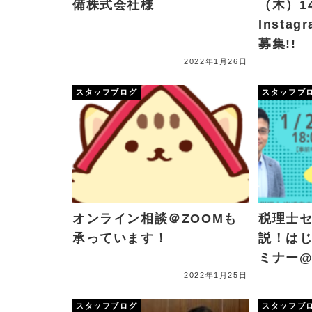
備株式会社様
（木）1
Insta
募集!!
2022年1月26日
スタッフブログ
スタッフブ
オンライン相談＠ZOOMも
税理士
承っています！
説！は
ミナー@K
2022年1月25日
スタッフブログ
スタッフブ