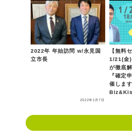
2022年 年始訪問 w/永見国
【無料
立市長
1/21(
が徹底
『確定
催します
Biz&Kis
2022年1月7日