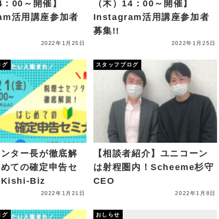
4：00～開催】
（木）14：00～開催】
gram活用講座参加者
Instagram活用講座参加者
募集!!
2022年1月25日
2022年1月25日
ログ
スタッフブログ
センター長が徹底解
【相談者紹介】ユニコーン
じめての確定申告セ
は射程圏内！Scheeme杉守
ishi-Biz
CEO
2022年1月21日
2022年1月8日
ログ
おしらせ